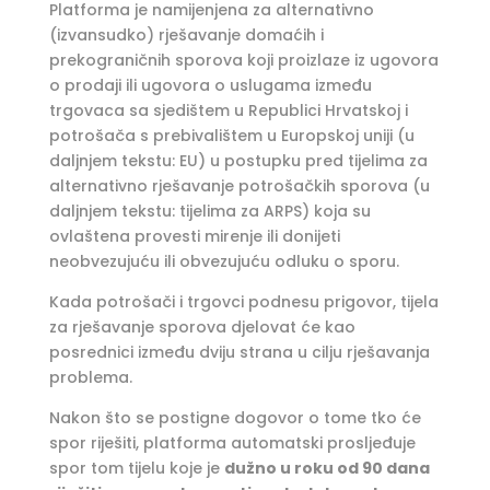
Platforma je namijenjena za alternativno
(izvansudko) rješavanje domaćih i
prekograničnih sporova koji proizlaze iz ugovora
o prodaji ili ugovora o uslugama između
trgovaca sa sjedištem u Republici Hrvatskoj i
potrošača s prebivalištem u Europskoj uniji (u
daljnjem tekstu: EU) u postupku pred tijelima za
alternativno rješavanje potrošačkih sporova (u
daljnjem tekstu: tijelima za ARPS) koja su
ovlaštena provesti mirenje ili donijeti
neobvezujuću ili obvezujuću odluku o sporu.
Kada potrošači i trgovci podnesu prigovor, tijela
za rješavanje sporova djelovat će kao
posrednici između dviju strana u cilju rješavanja
problema.
Nakon što se postigne dogovor o tome tko će
spor riješiti, platforma automatski prosljeđuje
spor tom tijelu koje je
dužno u roku od 90 dana