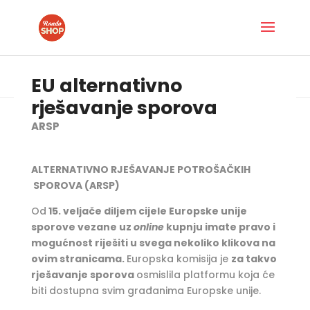
EU alternativno
rješavanje sporova
ARSP
ALTERNATIVNO RJEŠAVANJE POTROŠAČKIH
SPOROVA (ARSP)
Od
15. veljače diljem cijele Europske unije
sporove vezane uz
online
kupnju
imate pravo i
mogućnost riješiti
u svega nekoliko klikova na
ovim stranicama.
Europska komisija je
za takvo
rješavanje sporova
osmislila platformu koja će
biti dostupna svim građanima Europske unije.