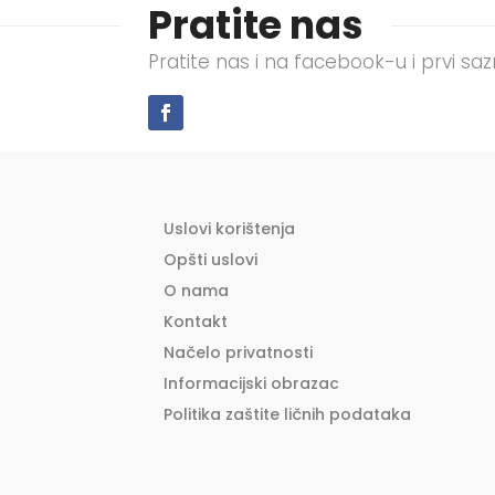
be
Pratite nas
chos
Pratite nas i na facebook-u i prvi sa
on
the
prod
pag
Uslovi korištenja
Opšti uslovi
O nama
Kontakt
Načelo privatnosti
Informacijski obrazac
Politika zaštite ličnih podataka