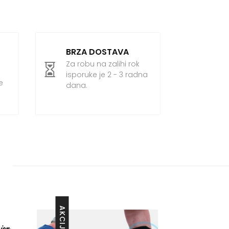
product
has
multiple
variants.
BRZA DOSTAVA
The
Za robu na zalihi rok

options
isporuke je 2 - 3 radna
e
may
dana.
be
chosen
on
the
product
page
AKCIJA!