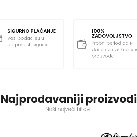
product
has
multiple
variants.
SIGURNO PLAĆANJE
100%
The
ZADOVOLJSTVO

Vaši podaci su u
options

Probni period od 14
potpunosti sigurni.
dana na sve kupljen
may
proizvode.
be
chosen
on
the
product
Najprodavaniji proizvodi
page
Naši najveći hitovi!