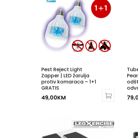
Pest Reject Light
Tub
Zapper | LED žarulja
Pear
protiv komaraca – 1+1
odšt
GRATIS
odv
49,00
KM
79,