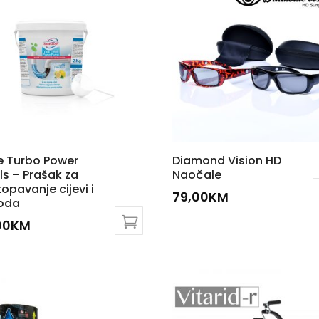
e Turbo Power
Diamond Vision HD
ls – Prašak za
Naočale
opavanje cijevi i
79,00
KM
oda
00
KM