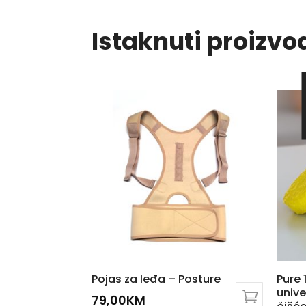
Istaknuti proizvo
A
Pojas za leđa – Posture
Pure 
unive
79,00
KM