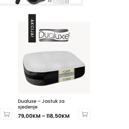
AKCIJA!
Dualuxe – Jastuk za
sjedenje
79,00
KM
–
118,50
KM
This