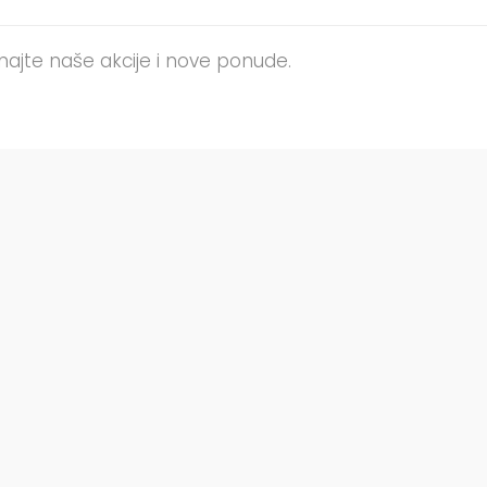
en
znajte naše akcije i nove ponude.
uct
e