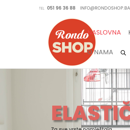
051 96 36 88
INFO@RONDOSHOP.B
TEL.
NASLOVNA
O NAMA
ELASTI
Za sve vrste namještaja…