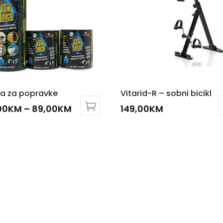
ka za popravke
Vitarid-R – sobni bicikl
00
KM
–
89,00
KM
149,00
KM
uct
iple
nts.
ons