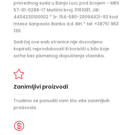
privrednog suda u Banja Luci, pod brojem – MBS
57-01-0288-17 Matični broj: 11161081, JIB:
4404230100002 * žr: 154-580-20094431-93 kod
Intesa Sanpaolo Banka d.d. BiH * tel: +38751 963
130.
Sadržaj ove web stranice nije dozvoljeno
kopirati, reprodukovati ili koristiti u bilo koje
svrhe bez pismenog dopuštenja vlasnika.

Zanimljivi proizvodi
Trudimo se ponuditi vam što više zanimljivih
proizvoda.
