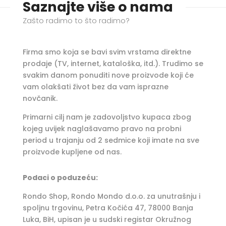
Saznajte više o nama
Zašto radimo to što radimo?
Firma smo koja se bavi svim vrstama direktne
prodaje (TV, internet, kataloška, itd.). Trudimo se
svakim danom ponuditi nove proizvode koji će
vam olakšati život bez da vam isprazne
novčanik.
Primarni cilj nam je zadovoljstvo kupaca zbog
kojeg uvijek naglašavamo pravo na probni
period u trajanju od 2 sedmice koji imate na sve
proizvode kupljene od nas.
Podaci o poduzeću:
Rondo Shop, Rondo Mondo d.o.o. za unutrašnju i
spoljnu trgovinu, Petra Kočića 47, 78000 Banja
Luka, BiH, upisan je u sudski registar Okružnog