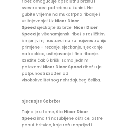
ribež omogućuje apsolutnu brzinu i
svestranost potrebnu u kuhinji. Ne
gubite vrijeme na mukotrpno ribanje i
usitnjavanje! Uz
Nicer Dicer
Speed
sjeckajte 6x brže!
Nicer Dicer
Speed
je višenamjenski ribež s različitim,
izmjenjivim, nastavcima za najsvestranije
primjene – rezanje, sjeckanje, sjeckanje
na kockice, usitnjavanje i fino ribanje.
Izrežite čak 6 kriški samo jednim
potezom!
Nicer Dicer Speed
​​ribež u je
potpunosti izrađen od
visokokvalitetnog nehrđajućeg čelika.
Sjeckajte 6x brže!
Tajna je u tome, što
Nicer Dicer
Speed
ima tri nazubljene oštrice, oštre
poput britvice, koje režu naprijed i