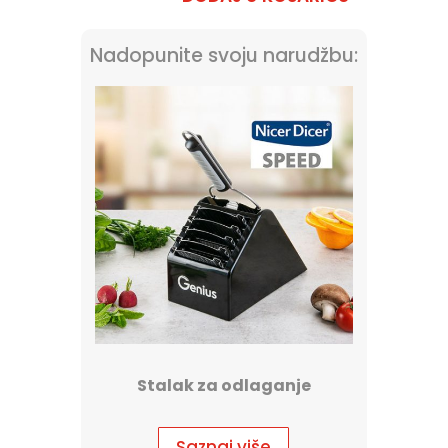
Dicer
Speed
—
Nadopunite svoju narudžbu:
ručni
kuhinjski
ribež
količina
Stalak za odlaganje
Saznaj više