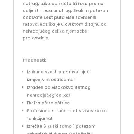
natrag, tako da imate tri reza prema
dolje i tri reza unatrag. Svakim potezom
dobivate šest puta više savršenih
rezova. Razlika je u čvrstom dizajnu od
nehrđajućeg čelika njemačke
proizvodnje.
Prednosti:
Iznimno svestran zahvaljujući
izmjenjivim oštricama!
Izrađen od visokokvalitetnog
nehrđajućeg čelika!
Ekstra oštre oštrice
Profesionalni ručni alat s višestrukim
funkcijama!
Izrežite 6 kriški samo 1 potezom
zahvaljujući dvostrukoj oštrici!