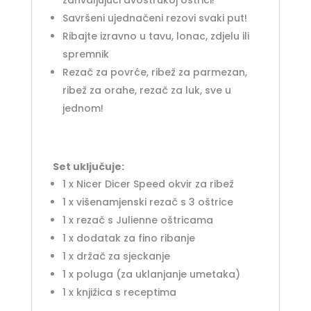
Savršeni ujednačeni rezovi svaki put!
Ribajte izravno u tavu, lonac, zdjelu ili
spremnik
Rezač za povrće, ribež za parmezan,
ribež za orahe, rezač za luk, sve u
jednom!
Set uključuje:
1 x Nicer Dicer Speed okvir za ribež
1 x višenamjenski rezač s 3 oštrice
1 x rezač s Julienne oštricama
1 x dodatak za fino ribanje
1 x držač za sjeckanje
1 x poluga (za uklanjanje umetaka)
1 x knjižica s receptima