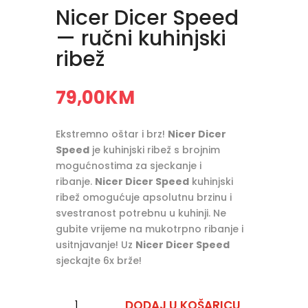
Nicer Dicer Speed
— ručni kuhinjski
ribež
79,00
KM
Ekstremno oštar i brz!
Nicer Dicer
Speed
​​je kuhinjski ribež s brojnim
mogućnostima za sjeckanje i
ribanje.
Nicer Dicer Speed
​ kuhinjski
ribež omogućuje apsolutnu brzinu i
svestranost potrebnu u kuhinji. Ne
gubite vrijeme na mukotrpno ribanje i
usitnjavanje! Uz
Nicer Dicer Speed
sjeckajte 6x brže!
Nicer
DODAJ U KOŠARICU