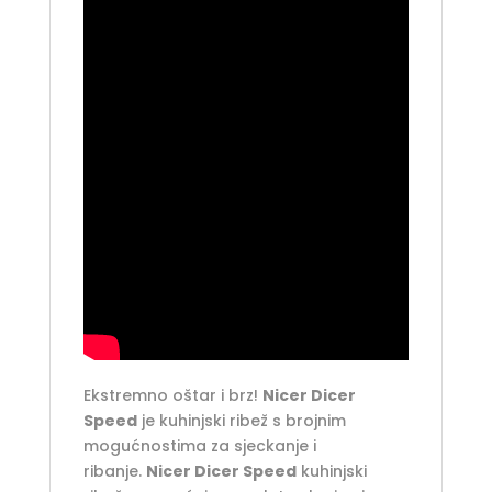
Ekstremno oštar i brz!
Nicer Dicer
Speed
​​je kuhinjski ribež s brojnim
mogućnostima za sjeckanje i
ribanje.
Nicer Dicer Speed
​ kuhinjski