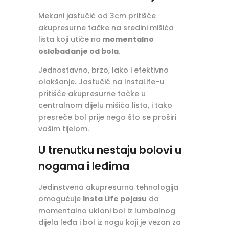
Mekani jastučić od 3cm pritišće
akupresurne tačke na sredini mišića
lista koji utiče na
momentalno
oslobađanje od bola
.
Jednostavno, brzo, lako i efektivno
olakšanje
.
Jastučić na InstaLife-u
pritišće akupresurne tačke u
centralnom dijelu mišića lista, i tako
presreće bol prije nego što se proširi
vašim tijelom.
U trenutku nestaju bolovi u
nogama i leđima
Jedinstvena akupresurna tehnologija
omogućuje
Insta Life pojasu
da
momentalno ukloni bol iz lumbalnog
dijela leđa i bol iz nogu koji je vezan za