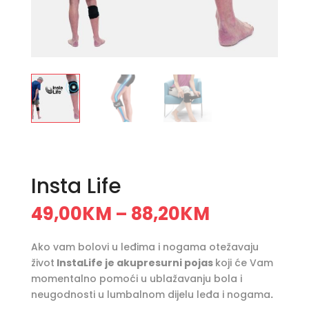
Insta Life
49,00
KM
88,20
KM
–
Ako vam bolovi u leđima i nogama otežavaju
život
InstaLife je akupresurni pojas
koji će Vam
momentalno pomoći u ublažavanju bola i
neugodnosti u lumbalnom dijelu leđa i nogama
.