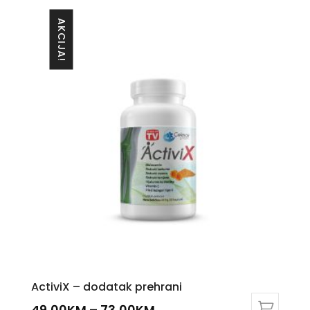
AKCIJA!
ActiviX – dodatak prehrani
49,00
KM
–
73,00
KM