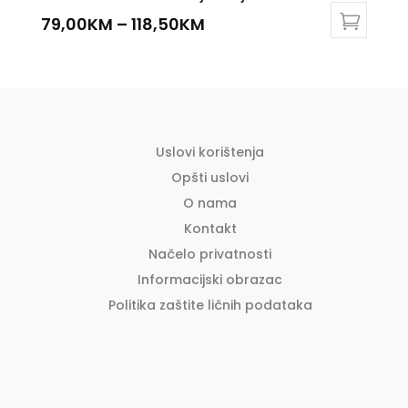
79,00
KM
–
118,50
KM
This
product
has
multiple
variants.
The
Uslovi korištenja
options
Opšti uslovi
may
O nama
be
Kontakt
chosen
Načelo privatnosti
on
the
Informacijski obrazac
product
Politika zaštite ličnih podataka
page