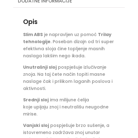
DODATNE INFORMACIJE
Opis
Slim ABS
je napravljen uz pomoć
Trilay
tehnologije
. Poseban dizajn od tri super
efektivna sloja čine topljenje masnih
naslaga lakšim nego ikada.
Unutrašnji sloj
pospješuje izlučivanje
znoja. Na taj ćete način topiti masne
naslage čak i prilikom laganih poslova i
aktivnosti.
Srednji sloj
ima milijune ćelija
koje upijaju znoj i neutrališu neugodne
mirise.
Vanjski sloj
pospješuje brzo sušenje, a
istovremeno zadržava znoj unutar