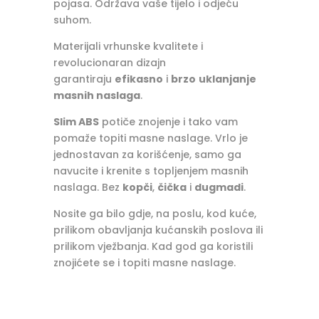
pojasa. Održava vaše tijelo i odjeću
suhom.
Materijali vrhunske kvalitete i
revolucionaran dizajn
garantiraju
efikasno
i
brzo
uklanjanje
masnih naslaga
.
Slim ABS
potiče znojenje i tako vam
pomaže topiti masne naslage. Vrlo je
jednostavan za korišćenje, samo ga
navucite i krenite s topljenjem masnih
naslaga. Bez
kopči
,
čička
i
dugmadi
.
Nosite ga bilo gdje, na poslu, kod kuće,
prilikom obavljanja kućanskih poslova ili
prilikom vježbanja. Kad god ga koristili
znojićete se i topiti masne naslage.