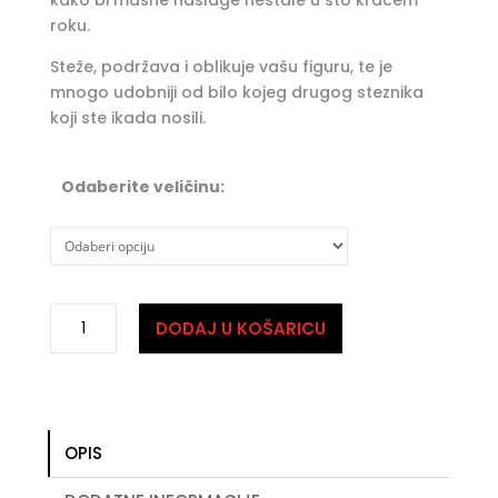
kako bi masne naslage nestale u što kraćem
roku.
Steže, podržava i oblikuje vašu figuru, te je
mnogo udobniji od bilo kojeg drugog steznika
koji ste ikada nosili.
Odaberite veličinu:
Slim
DODAJ U KOŠARICU
ABS
-
pojas
za
mršavljenje
OPIS
količina