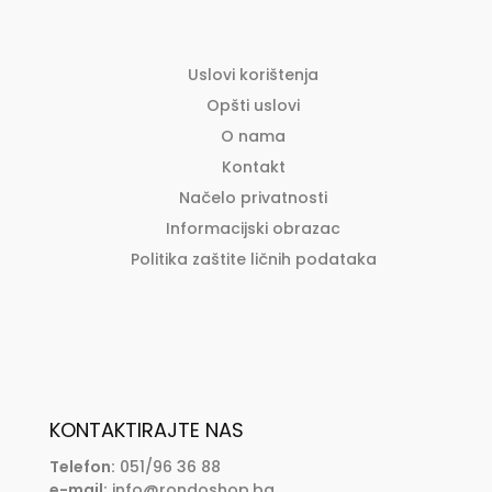
multiple
variants.
The
Uslovi korištenja
options
Opšti uslovi
may
O nama
be
Kontakt
chosen
Načelo privatnosti
on
the
Informacijski obrazac
product
Politika zaštite ličnih podataka
page
KONTAKTIRAJTE NAS
Telefon:
051/96 36 88
e-mail:
info@rondoshop.ba