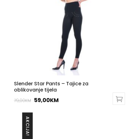
Slender Star Pants – Tajice za
oblikovanje tijela
Original
Current
59,00
KM
79,00
KM
This
price
price
product
was:
is:
AKCIJA!
has
79,00KM.
59,00KM.
multiple
variants.