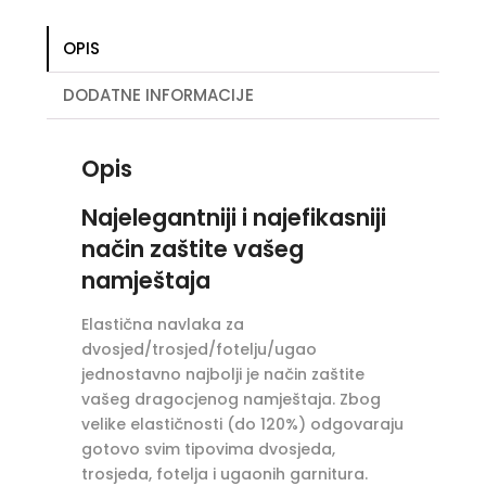
za
namještaj
OPIS
količina
DODATNE INFORMACIJE
Opis
Najelegantniji i najefikasniji
način zaštite vašeg
namještaja
Elastična navlaka za
dvosjed/trosjed/fotelju/ugao
jednostavno najbolji je način zaštite
vašeg dragocjenog namještaja. Zbog
velike elastičnosti (do 120%) odgovaraju
gotovo svim tipovima dvosjeda,
trosjeda, fotelja i ugaonih garnitura.