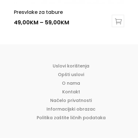
Presvlake za tabure
49,00
KM
–
59,00
KM
This
product
has
multiple
variants.
The
Uslovi korištenja
options
Opšti uslovi
may
O nama
be
Kontakt
chosen
Načelo privatnosti
on
the
Informacijski obrazac
product
Politika zaštite ličnih podataka
page