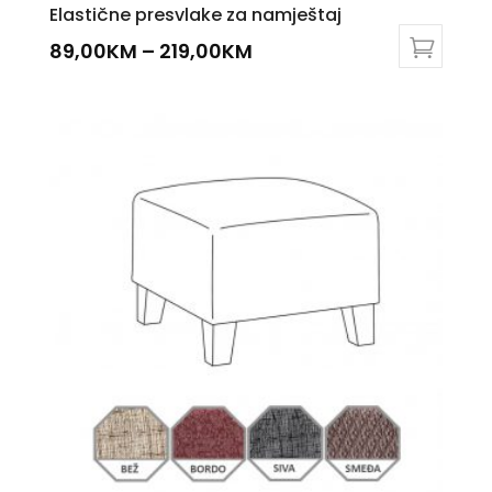
Elastične presvlake za namještaj
89,00
KM
–
219,00
KM
This
product
has
multiple
variants.
The
options
may
be
chosen
on
the
product
page