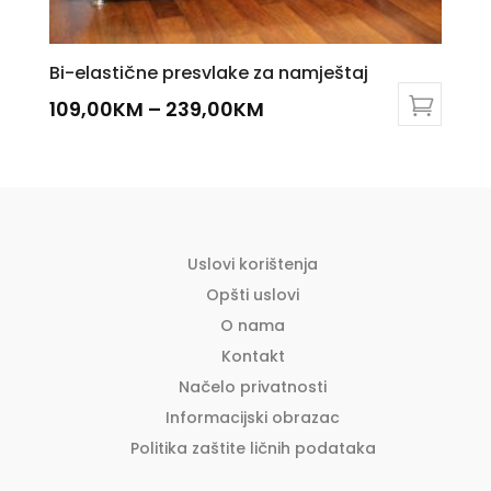
Bi-elastične presvlake za namještaj
109,00
KM
–
239,00
KM
This
product
has
multiple
variants.
The
Uslovi korištenja
options
Opšti uslovi
may
O nama
be
Kontakt
chosen
Načelo privatnosti
on
the
Informacijski obrazac
product
Politika zaštite ličnih podataka
page