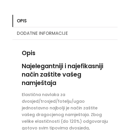
presvlake
za
namještaj
OPIS
količina
DODATNE INFORMACIJE
Opis
Najelegantniji i najefikasniji
način zaštite vašeg
namještaja
Elastična navlaka za
dvosjed/trosjed/fotelju/ugao
jednostavno najbolji je način zaštite
vašeg dragocjenog namještaja. Zbog
velike elastičnosti (do 120%) odgovaraju
gotovo svim tipovima dvosjeda,