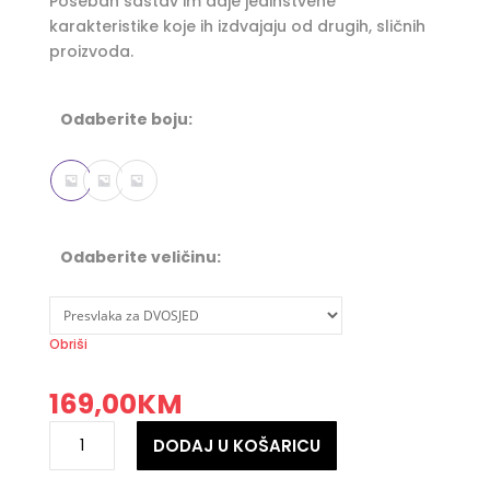
Poseban sastav im daje jedinstvene
karakteristike koje ih izdvajaju od drugih, sličnih
proizvoda.
Odaberite boju:
Odaberite veličinu:
Obriši
169,00
KM
Super
DODAJ U KOŠARICU
bi-
elastične