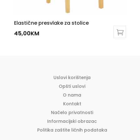
Elastične presvlake za stolice
45,00
KM
This
product
has
multiple
variants.
The
Uslovi korištenja
options
Opšti uslovi
may
O nama
be
Kontakt
chosen
Načelo privatnosti
on
the
Informacijski obrazac
product
Politika zaštite ličnih podataka
page