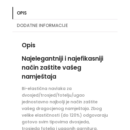
namještaj
količina
OPIS
DODATNE INFORMACIJE
Opis
Najelegantniji i najefikasniji
način zaštite vašeg
namještaja
Bi-elastična navlaka za
dvosjed/trosjed/fotelju/ugao
jednostavno najbolji je način zaštite
vašeg dragocjenog namještaja. Zbog
velike elastičnosti (do 120%) odgovaraju
gotovo svim tipovima dvosjeda,
trosjeda fotelja i ugaonih garnitura.