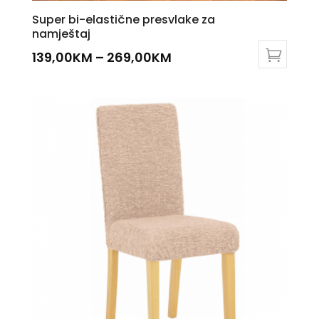
Super bi-elastične presvlake za
namještaj
139,00
KM
–
269,00
KM
This
product
has
multiple
variants.
The
options
may
be
chosen
on
the
product
page