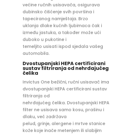
većine ručnih usisavača, osigurava
dubinsko čišćenje svih površina i
tapeciranog namještaja. Brzo
uklanja dlake kućnih ljubimaca čak i
između jastuka, a također može ući
duboko u pukotine i
temeljito usisati ispod sjedala vašeg
automobila.
Dvostupanjski HEPA certificirani
sustav filtriranja od nehrđajućeg
čelika
Invictus One bežični, ručni usisavač ima
dvostupanjski HEPA certificirani sustav
filtriranja od
nehrđajućeg čelika. Dvostupanjski HEPA
filter ne usisava samo kosu, prašinu i
dlaku, već zadržava
pelud, grinje, alergene i mrtve stanice
kože koje inače metenjem ili slabijim