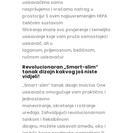
usisavačima samo
raspršujemo i vraćamo natrag u
prostoriju! S ovim najsuvremenijim HEPA
čeličnim sustavom
filtriranja imate svo povjerenje i temeljito
usisavanje koje vam pruža samostojeći
usisavač, ali u
laganom, prijenosnom, bežičnom,
ručnom usisavaču!
Revolucionaran „Smart-slim“
tanak dizajn kakvog još niste
vidjeli!
„Smart-slim“ tanak dizajn Invictus One
usisavača omogućuje vam praktično i
jednostavno
manevriranje, okretanje i rotiranje
uređaja. Zahvaljujući revolucionarnom
tankom i fleksibilnom
dizajnu, možete usisavati između, oko i
iza bilo kojeg predmeta, namještaja ili