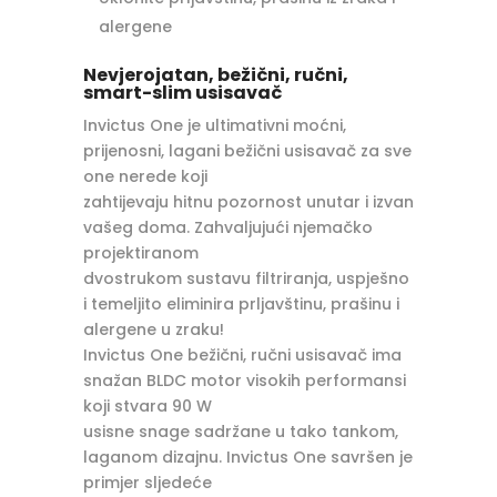
alergene
Nevjerojatan, bežični, ručni,
smart-slim usisavač
Invictus One je ultimativni moćni,
prijenosni, lagani bežični usisavač za sve
one nerede koji
zahtijevaju hitnu pozornost unutar i izvan
vašeg doma. Zahvaljujući njemačko
projektiranom
dvostrukom sustavu filtriranja, uspješno
i temeljito eliminira prljavštinu, prašinu i
alergene u zraku!
Invictus One bežični, ručni usisavač ima
snažan BLDC motor visokih performansi
koji stvara 90 W
usisne snage sadržane u tako tankom,
laganom dizajnu. Invictus One savršen je
primjer sljedeće