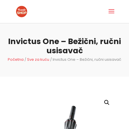
Invictus One – Bežični, ručni
usisavač
Početna
/
Sve za kuću
/ Invictus One – Bežični, ručni usisavač