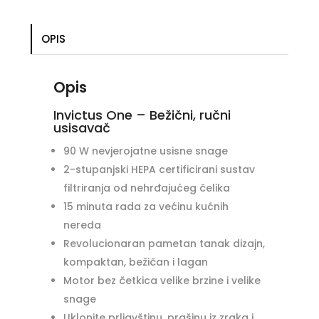
OPIS
Opis
Invictus One – Bežični, ručni
usisavač
90 W nevjerojatne usisne snage
2-stupanjski HEPA certificirani sustav
filtriranja od nehrđajućeg čelika
15 minuta rada za većinu kućnih
nereda
Revolucionaran pametan tanak dizajn,
kompaktan, bežičan i lagan
Motor bez četkica velike brzine i velike
snage
Uklonite prljavštinu, prašinu iz zraka i