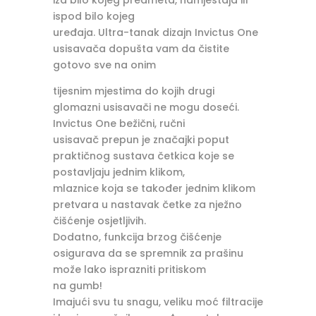
ispod bilo kojeg
uređaja. Ultra-tanak dizajn Invictus One
usisavača dopušta vam da čistite
gotovo sve na onim
tijesnim mjestima do kojih drugi
glomazni usisavači ne mogu doseći.
Invictus One bežični, ručni
usisavač prepun je značajki poput
praktičnog sustava četkica koje se
postavljaju jednim klikom,
mlaznice koja se također jednim klikom
pretvara u nastavak četke za nježno
čišćenje osjetljivih.
Dodatno, funkcija brzog čišćenje
osigurava da se spremnik za prašinu
može lako isprazniti pritiskom
na gumb!
Imajući svu tu snagu, veliku moć filtracije