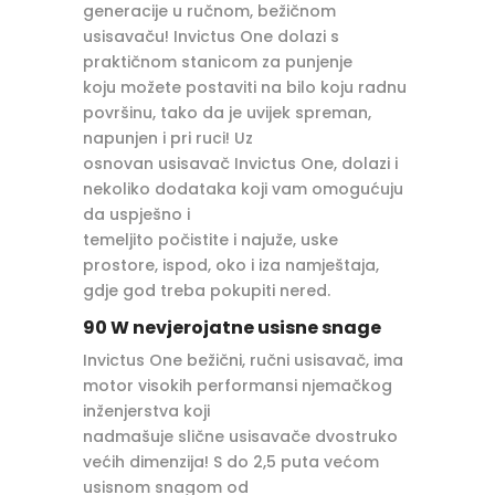
generacije u ručnom, bežičnom
usisavaču! Invictus One dolazi s
praktičnom stanicom za punjenje
koju možete postaviti na bilo koju radnu
površinu, tako da je uvijek spreman,
napunjen i pri ruci! Uz
osnovan usisavač Invictus One, dolazi i
nekoliko dodataka koji vam omogućuju
da uspješno i
temeljito počistite i najuže, uske
prostore, ispod, oko i iza namještaja,
gdje god treba pokupiti nered.
90 W nevjerojatne usisne snage
Invictus One bežični, ručni usisavač, ima
motor visokih performansi njemačkog
inženjerstva koji
nadmašuje slične usisavače dvostruko
većih dimenzija! S do 2,5 puta većom
usisnom snagom od