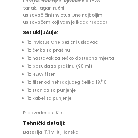
i brojne značajke ugrađene u tako
tanak, lagan ručni
usisavač čini Invictus One najboljim
usisavačem koji vam je ikada trebao!
Set uključuje:
1x Invictus One bežični usisavač
1x četka za prašinu
1x nastavak za teško dostupna mjesta
1x posuda za prašinu (90 ml)
1x HEPA filter
1x filter od nehrđajućeg čelika 18/10
1x stanica za punjenje
1x kabel za punjenje
Proizvedeno u Kini.
Tehnički detalji:
Baterija
: 11,1 V litij-ionska