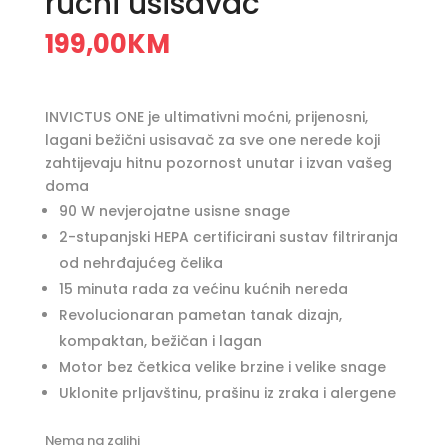
ručni usisavač
199,00
KM
INVICTUS ONE je ultimativni moćni, prijenosni,
lagani bežični usisavač za sve one nerede koji
zahtijevaju hitnu pozornost unutar i izvan vašeg
doma
90 W nevjerojatne usisne snage
2-stupanjski HEPA certificirani sustav filtriranja
od nehrđajućeg čelika
15 minuta rada za većinu kućnih nereda
Revolucionaran pametan tanak dizajn,
kompaktan, bežičan i lagan
Motor bez četkica velike brzine i velike snage
Uklonite prljavštinu, prašinu iz zraka i alergene
Nema na zalihi