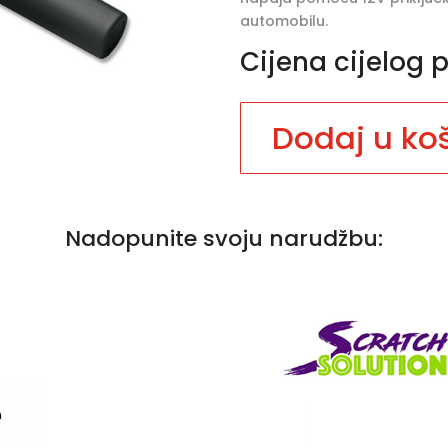
automobilu.
Cijena cijelog 
Dodaj u ko
Nadopunite svoju narudžbu: