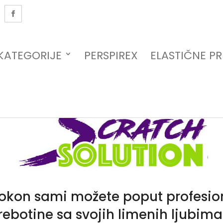
A
KATEGORIJE
PERSPIREX
ELASTIČNE P
kon sami možete poput profesion
rebotine sa svojih limenih ljubima