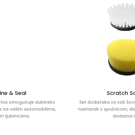
ine & Seal
Scratch S
dstva omogućuje dubinsko
Set dodataka za vaš Scra
ina na vašim automobilima,
nastavak s spužvicom, dod
im ljubimcima.
dodatna n