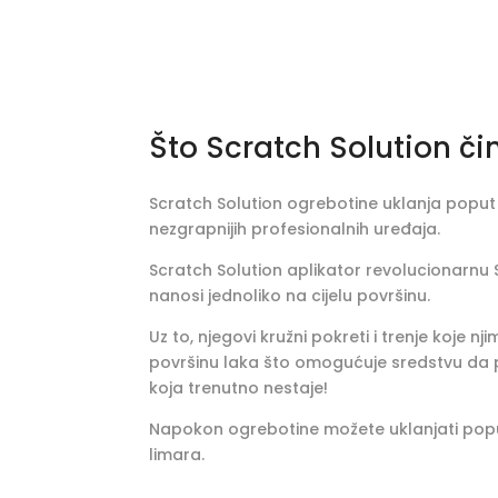
Što Scratch Solution č
Scratch Solution ogrebotine uklanja poput z
nezgrapnijih profesionalnih uređaja.
Scratch Solution aplikator revolucionarnu 
nanosi jednoliko na cijelu površinu.
Uz to, njegovi kružni pokreti i trenje koje nj
površinu laka što omogućuje sredstvu da
koja trenutno nestaje!
Napokon ogrebotine možete uklanjati pop
limara.