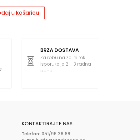
daj u košaricu
BRZA DOSTAVA
Za robu na zalihi rok

isporuke je 2 – 3 radna
e
dana.
KONTAKTIRAJTE NAS
Telefon:
051/96 36 88