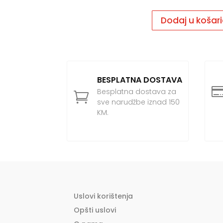
Dodaj u košar
BESPLATNA DOSTAVA
Besplatna dostava za

sve narudžbe iznad 150
KM.
Uslovi korištenja
Opšti uslovi