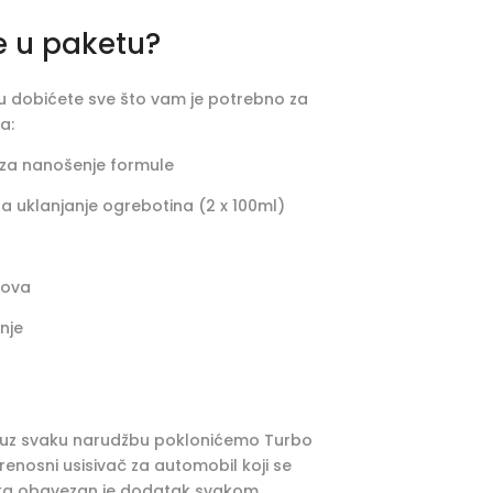
e u paketu?
 dobićete sve što vam je potrebno za
a:
r za nanošenje formule
za uklanjanje ogrebotina (2 x 100ml)
kova
nje
uz svaku narudžbu poklonićemo Turbo
 prenosni usisivač za automobil koji se
čka obavezan je dodatak svakom