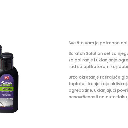
Sve što vam je potrebno nal
Scratch Solution set za njeg
za poliranje i uklanjanje og
rad sa aplikatorom koji dobi
Brzo okretanje rotirajuće g
toplotu i trenje koje aktiv
ogrebotine, uklanjajući povr
nesavršenosti na auto-laku, o