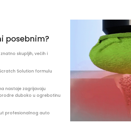
ini posebnim?
natno skupljih, većih i
Scratch Solution formulu
ima nastaje zagrijavaju
 prodre duboko u ogrebotinu
ut profesionalnog auto