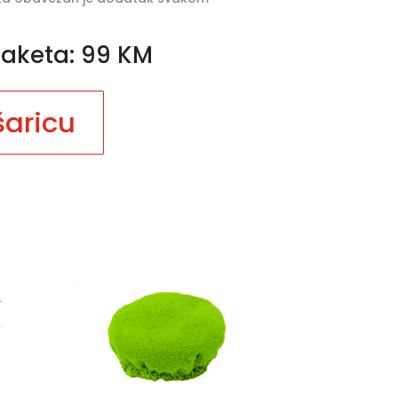
paketa: 99 KM
šaricu