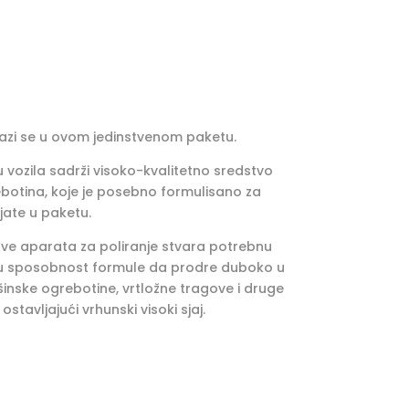
azi se u ovom jedinstvenom paketu.
u vozila sadrži visoko-kvalitetno sredstvo
rebotina, koje je posebno formulisano za
jate u paketu.
lave aparata za poliranje stvara potrebnu
iraju sposobnost formule da prodre duboko u
šinske ogrebotine, vrtložne tragove i druge
stavljajući vrhunski visoki sjaj.