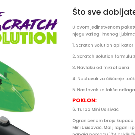
Što sve dobijat
U ovom jedinstvenom paketu
njegu vašeg limenog ljubimc
1. Scratch Solution aplikato
2. Scratch Solution formulu 
3. Navlaku od mikrofibera
4. Nastavak za čišćenje toč
5. Nastavak za lakše odlaga
POKLON:
6. Turbo Mini Usisivač
Ograničenom broju kupaca 
Mini Usisavač. Mali, lagani i
napaja pomoću 12V priklju