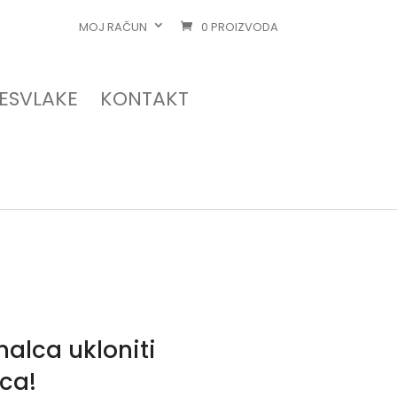
MOJ RAČUN
0 PROIZVODA
RESVLAKE
KONTAKT
alca ukloniti
ca!