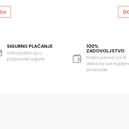
icu
Do
SIGURNO PLAĆANJE
100%
ZADOVOLJSTVO

Vaši podaci su u

Probni period od 14
potpunosti sigurni.
dana na sve kupljen
proizvode.