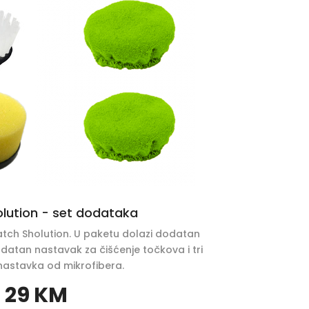
olution - set dodataka
tch Sholution. U paketu dolazi dodatan
atan nastavak za čišćenje točkova i tri
astavka od mikrofibera.
29 KM