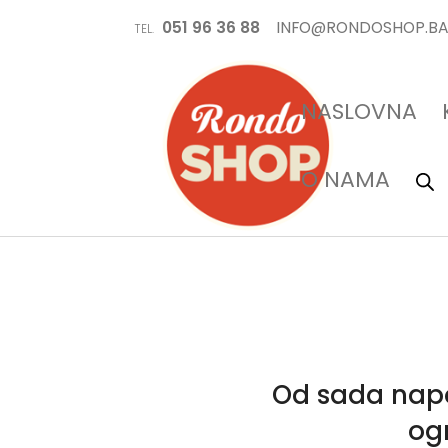
051 96 36 88
INFO@RONDOSHOP.B
TEL.
NASLOVNA
O NAMA
Od sada napo
og